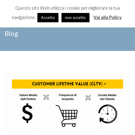
Questo sito Web utilizza i cookie per migliorare la tua
≡
MENU
navigazione.
Vai alla Policy
Accetto
non accetto
Skip
Blog
to
content
Blog