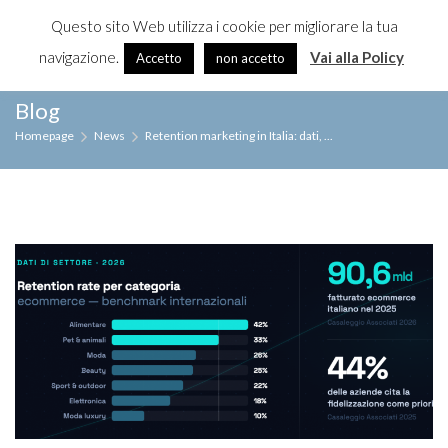
Questo sito Web utilizza i cookie per migliorare la tua
≡
MENU
navigazione.
Vai alla Policy
Accetto
non accetto
Skip
Blog
to
Homepage
News
Retention marketing in Italia: dati, ...
content