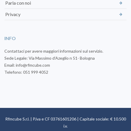
Parla con noi
Privacy
INFO
Contattaci per avere maggiori informazioni sul servizio.
Sede Legale: Via Massimo d’Azeglio n 51- Bologna
Email: info@rfmcube.com
Telefono: 051 999 4052
Rfmcube S.r.l. | P.iva e CF 03761601206 | Capitale sociale: € 10.500
i.v.