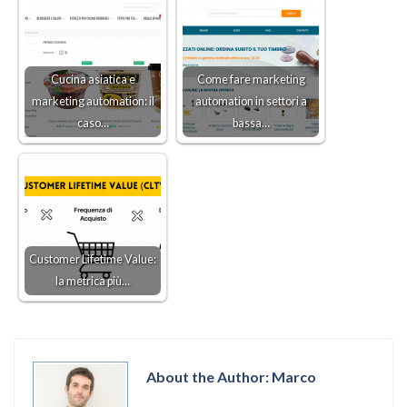
Cucina asiatica e
Come fare marketing
marketing automation: il
automation in settori a
caso…
bassa…
Customer Lifetime Value:
la metrica più…
About the Author: Marco