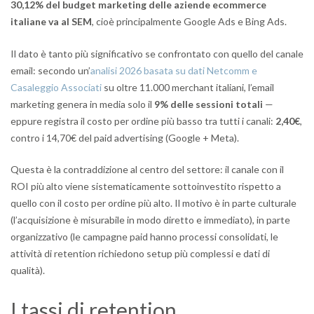
30,12% del budget marketing delle aziende ecommerce
italiane va al SEM
, cioè principalmente Google Ads e Bing Ads.
Il dato è tanto più significativo se confrontato con quello del canale
email: secondo un’
analisi 2026 basata su dati Netcomm e
Casaleggio Associati
su oltre 11.000 merchant italiani, l’email
marketing genera in media solo il
9% delle sessioni totali
—
eppure registra il costo per ordine più basso tra tutti i canali:
2,40€
,
contro i 14,70€ del paid advertising (Google + Meta).
Questa è la contraddizione al centro del settore: il canale con il
ROI più alto viene sistematicamente sottoinvestito rispetto a
quello con il costo per ordine più alto. Il motivo è in parte culturale
(l’acquisizione è misurabile in modo diretto e immediato), in parte
organizzativo (le campagne paid hanno processi consolidati, le
attività di retention richiedono setup più complessi e dati di
qualità).
I tassi di retention