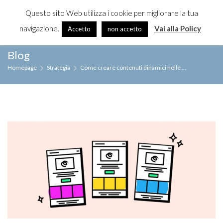
Questo sito Web utilizza i cookie per migliorare la tua
≡
MENU
navigazione.
Vai alla Policy
Accetto
non accetto
Skip
Blog
to
Homepage
Strategia
Come creare contenuti dinamici nelle ...
content