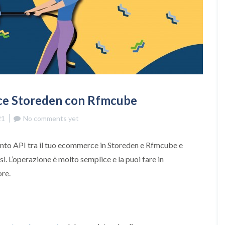
d
i
e
s
E
b
o
o
k
g
ce Storeden con Rfmcube
r
a
t
21
No comments yet
u
i
t
nto API tra il tuo ecommerce in Storeden e Rfmcube e
o
si. L’operazione è molto semplice e la puoi fare in
F
re.
o
r
m
a
z
i