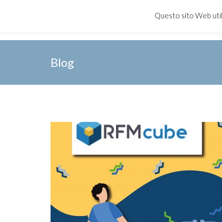
Questo sito Web utili
Skip
Blog
to
content