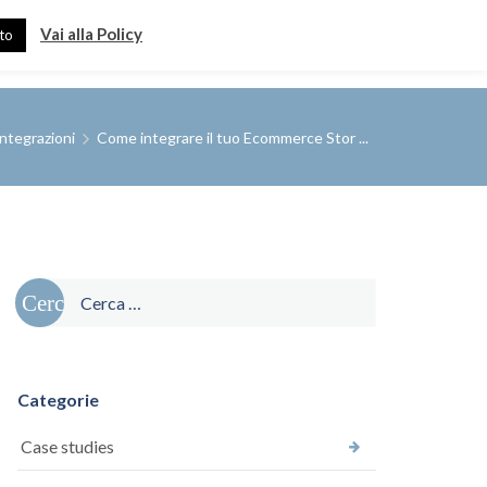
Vai alla Policy
to
se
Clienti
Prova Gratis
P
a
Integrazioni
Come integrare il tuo Ecommerce Stor ...
r
t
n
e
r
s
Ricerca
per:
Categorie
Case studies