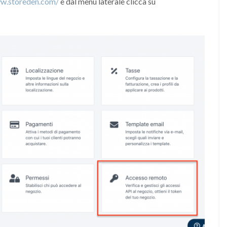
ww.storeden.com/
e dal menu laterale clicca su
o
n
e
d
e
d
i
c
a
t
a