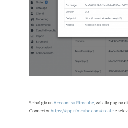
Se hai già un
Account su Rfmcube
, vai alla pagina 
Connector
https://app.rfmcube.com/create
e selez